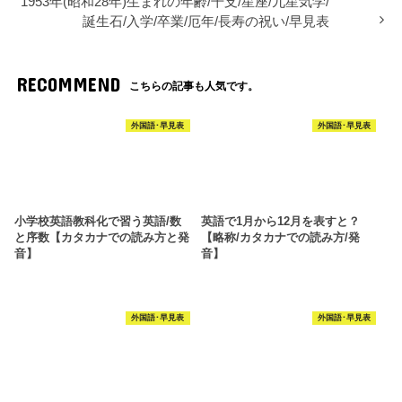
1953年(昭和28年)生まれの年齢/干支/星座/九星気学/
誕生石/入学/卒業/厄年/長寿の祝い/早見表
RECOMMEND
こちらの記事も人気です。
外国語･早見表
外国語･早見表
小学校英語教科化で習う英語/数
英語で1月から12月を表すと？
と序数【カタカナでの読み方と発
【略称/カタカナでの読み方/発
音】
音】
外国語･早見表
外国語･早見表